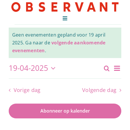
Ga
naar
inhoud
Toggle
Evenementen
Navigation
VERGADEREN
Geen evenementen gepland voor 19 april
VIEREN
2025. Ga naar de
volgende aankomende
Bericht
in
evenementen
.
TROUWEN
Ev
19-04-2025
CULTUUR
Zoeken
Eve
19
Dag
Selecteer
GRAND CAFE
we
een
Zoe
datum.
Vorige dag
Volgende dag
WERKEN BIJ
na
april
OVER ONS
en
Abonneer op kalender
2025
wee