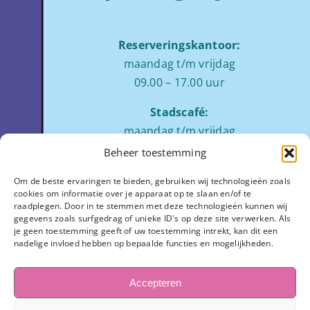
Reserveringskantoor:
maandag t/m vrijdag
09.00 – 17.00 uur
Stadscafé:
maandag t/m vrijdag
tussen 09:00 – 17:00 uur
Beheer toestemming
Zaalverhuur:
Om de beste ervaringen te bieden, gebruiken wij technologieën zoals
cookies om informatie over je apparaat op te slaan en/of te
ochtend: 08.00 tot 12.00
raadplegen. Door in te stemmen met deze technologieën kunnen wij
middag: 13.00 tot 17.00
gegevens zoals surfgedrag of unieke ID's op deze site verwerken. Als
je geen toestemming geeft of uw toestemming intrekt, kan dit een
avond:
op aanvraag
nadelige invloed hebben op bepaalde functies en mogelijkheden.
Stadhuisplein 7
3811 LM Amersfoort
Accepteren
033-445 1654