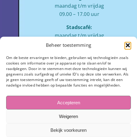
maandag t/m vrijdag
09.00 – 17.00 uur
Stadscafé:
maandag t/m vrijdag
tussen 09:00 – 17:00 uur
Beheer toestemming
Zaalverhuur:
Om de beste ervaringen te bieden, gebruiken wij technologieën zoals
cookies om informatie over je apparaat op te slaan en/of te
ochtend: 08.00 tot 12.00
raadplegen. Door in te stemmen met deze technologieën kunnen wij
middag: 13.00 tot 17.00
gegevens zoals surfgedrag of unieke ID's op deze site verwerken. Als
je geen toestemming geeft of uw toestemming intrekt, kan dit een
avond:
op aanvraag
nadelige invloed hebben op bepaalde functies en mogelijkheden.
Stadhuisplein 7
3811 LM Amersfoort
Accepteren
033-445 1654
Weigeren
info@observant.nl
Bekijk voorkeuren