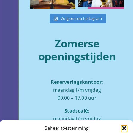
Volg ons op Instagram
Zomerse
openingstijden
Reserveringskantoor:
maandag t/m vrijdag
09.00 – 17.00 uur
Stadscafé:
maandag t/m vrijdag
tussen 09:00 – 17:00 uur
Beheer toestemming