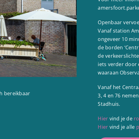
amersfoort.parke
Openbaar vervo
Vanaf station Am
ongeveer 10 min
de borden ‘Centr
de verkeerslicht
iets verder door e
waaraan Observan
Vanaf het Centraa
ch bereikbaar
3, 4 en 76 nemen 
Stadhuis.
Hier
vind je de
ro
Hier
vind je alle
p