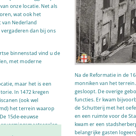
an onze locatie. Net als
oren, wat ook het
t van Nederland
r vergaderen dan bij ons
tse binnenstad vind u de
alen, met moderne
Na de Reformatie in de 
monniken van het terrein.
atie, maar het is een
gesloopt. De overige ge
storie. In 1472 kregen
functies. Er kwam bijvoor
iscanen (ook wel
de Schutterij met het oef
d) het terrein waarop
en een ruimte voor de St
. De 15de-eeuwse
kwam er een stadsherber
hervormingsmaatregelen
belangrijke gasten logeerd
 van de Franciscanen