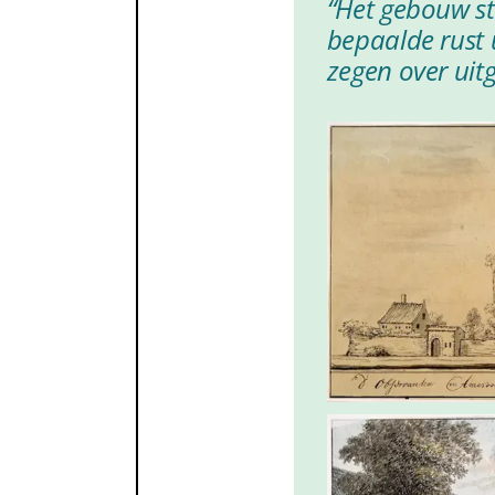
“Het gebouw st
werd Observatie genoe
bepaalde rust ui
Observanten.
zegen over uit