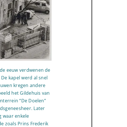
16de eeuw verdwenen de
 De kapel werd al snel
bouwen kregen andere
beeld het Gildehuis van
enterrein “De Doelen”
adsgeneesheer. Later
g waar enkele
e zoals Prins Frederik