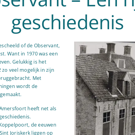
geschiedenis
gescheeld of de Observant,
st. Want in 1970 was een
ven. Gelukkig is het
zo veel mogelijk in zijn
teruggebracht. Met
mingen wordt de
 gemaakt.
mersfoort heeft net als
geschiedenis.
Koppelpoort, de eeuwen
int Joriskerk liggen op