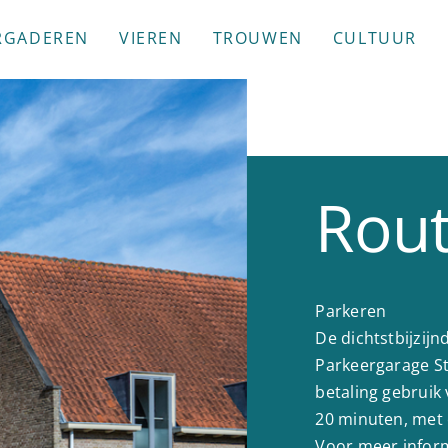
RGADEREN
VIEREN
TROUWEN
CULTUUR
Rou
Parkeren
De dichtstbijzijn
Parkeergarage St
betaling gebruik 
20 minuten, met
Voor meer inform