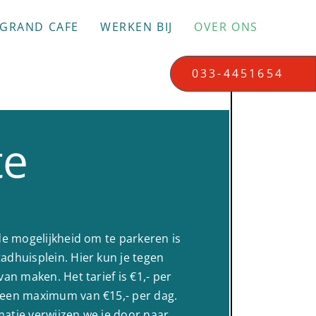
GRAND CAFE
WERKEN BIJ
OVER ONS
033-4451654
te
de mogelijkheid om te parkeren is
adhuisplein. Hier kun je tegen
van maken. Het tarief is €1,- per
 een maximum van €15,- per dag.
atie verwijzen we je door naar