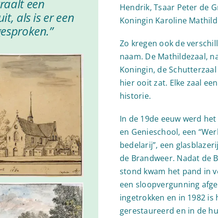
raalt een
Hendrik, Tsaar Peter de 
md. Volgelingen
t, als is er een
Koningin Karoline Mathild
gesproken.”
Zo kregen ook de verschi
naam. De Mathildezaal, n
Koningin, de Schutterzaal 
hier ooit zat. Elke zaal e
historie.
In de 19de eeuw werd het 
en Genieschool, een “Wer
bedelarij”, een glasblazer
de Brandweer. Nadat de 
stond kwam het pand in ve
een sloopvergunning afge
ingetrokken en in 1982 is
gerestaureerd en in de hu