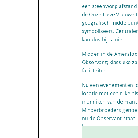
een steenworp afstand v
de Onze Lieve Vrouwe t
geografisch middelpun
symboliseert. Centrale
kan dus bijna niet.
Midden in de Amersfoor
Observant; klassieke z
faciliteiten.
Nu een evenementen loc
locatie met een rijke hi
monniken van de Franc
Minderbroeders genoem
nu de Observant staat
beweging van strenge 
binnen de kloosterorde