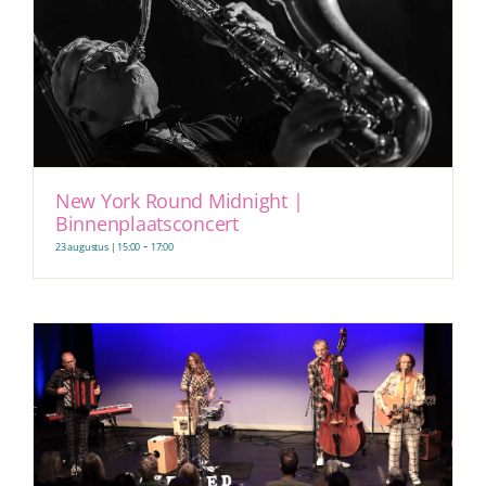
New York Round Midnight |
Binnenplaatsconcert
-
23 augustus | 15:00
17:00