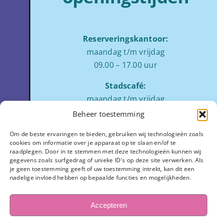
Reserveringskantoor:
maandag t/m vrijdag
09.00 – 17.00 uur
Stadscafé:
maandag t/m vrijdag
tussen 09:00 – 17:00 uur
Beheer toestemming
Zaalverhuur:
Om de beste ervaringen te bieden, gebruiken wij technologieën zoals
cookies om informatie over je apparaat op te slaan en/of te
ochtend: 08.00 tot 12.00
raadplegen. Door in te stemmen met deze technologieën kunnen wij
middag: 13.00 tot 17.00
gegevens zoals surfgedrag of unieke ID's op deze site verwerken. Als
je geen toestemming geeft of uw toestemming intrekt, kan dit een
avond:
op aanvraag
nadelige invloed hebben op bepaalde functies en mogelijkheden.
Stadhuisplein 7
3811 LM Amersfoort
Accepteren