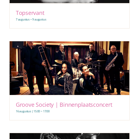
Topservant
-
7 augustus
9 augustus
Groove Society | Binnenplaatsconcert
-
16 augustus | 15:00
17:00