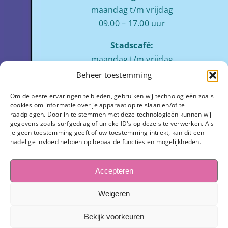
maandag t/m vrijdag
09.00 – 17.00 uur
Stadscafé:
maandag t/m vrijdag
tussen 09:00 – 17:00 uur
Beheer toestemming
Zaalverhuur:
Om de beste ervaringen te bieden, gebruiken wij technologieën zoals
cookies om informatie over je apparaat op te slaan en/of te
ochtend: 08.00 tot 12.00
raadplegen. Door in te stemmen met deze technologieën kunnen wij
middag: 13.00 tot 17.00
gegevens zoals surfgedrag of unieke ID's op deze site verwerken. Als
je geen toestemming geeft of uw toestemming intrekt, kan dit een
avond:
op aanvraag
nadelige invloed hebben op bepaalde functies en mogelijkheden.
Stadhuisplein 7
3811 LM Amersfoort
Accepteren
033-445 1654
Weigeren
info@observant.nl
Bekijk voorkeuren