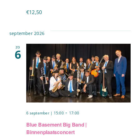
€12,50
september 2026
zo
6
-
6 september | 15:00
17:00
Blue Basement Big Band |
Binnenplaatsconcert