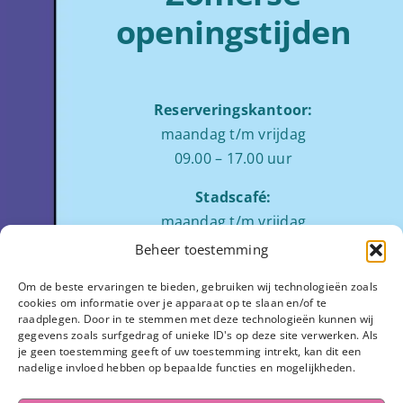
openingstijden
Reserveringskantoor:
maandag t/m vrijdag
09.00 – 17.00 uur
Stadscafé:
maandag t/m vrijdag
tussen 09:00 – 17:00 uur
Beheer toestemming
Zaalverhuur:
Om de beste ervaringen te bieden, gebruiken wij technologieën zoals
cookies om informatie over je apparaat op te slaan en/of te
ochtend: 08.00 tot 12.00
raadplegen. Door in te stemmen met deze technologieën kunnen wij
middag: 13.00 tot 17.00
gegevens zoals surfgedrag of unieke ID's op deze site verwerken. Als
je geen toestemming geeft of uw toestemming intrekt, kan dit een
avond:
op aanvraag
nadelige invloed hebben op bepaalde functies en mogelijkheden.
Stadhuisplein 7