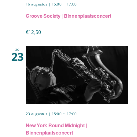
-
16 augustus | 15:00
17:00
Groove Society | Binnenplaatsconcert
€12,50
zo
23
-
23 augustus | 15:00
17:00
New York Round Midnight |
Binnenplaatsconcert