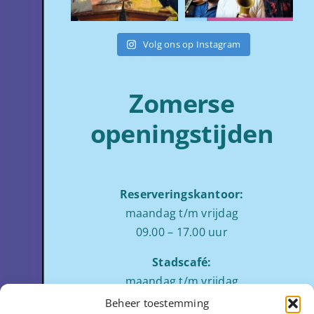
Volg ons op Instagram
Zomerse
openingstijden
Reserveringskantoor:
maandag t/m vrijdag
09.00 – 17.00 uur
Stadscafé:
maandag t/m vrijdag
tussen 09:00 – 17:00 uur
Beheer toestemming