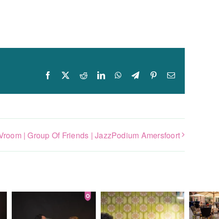
Facebook
X
Reddit
LinkedIn
WhatsApp
Telegram
Pinterest
E-
mail
Vroom | Group Of Friends | JazzPodium Amersfoort