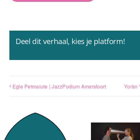
Deel dit verhaal, kies je platform!
Egle Petrosiute | JazzPodium Amersfoort
Yoràn 