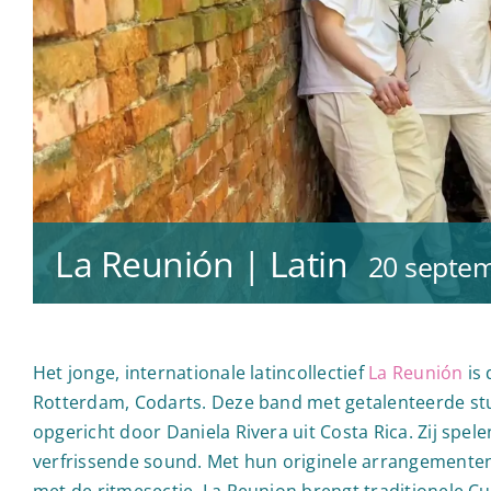
La Reunión | Latin
20 septem
Het jonge, internationale latincollectief
La Reunión
is 
Rotterdam, Codarts. Deze band met getalenteerde st
opgericht door Daniela Rivera uit Costa Rica. Zij spe
verfrissende sound. Met hun originele arrangementen 
met de ritmesectie. La Reunion brengt traditionele 