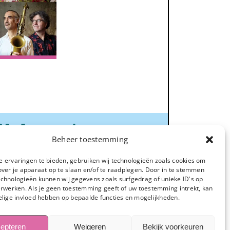
ijden
☀️
Beheer toestemming
 ervaringen te bieden, gebruiken wij technologieën zoals cookies om
alverhuur:
over je apparaat op te slaan en/of te raadplegen. Door in te stemmen
chnologieën kunnen wij gegevens zoals surfgedrag of unieke ID's op
ere dag
erwerken. Als je geen toestemming geeft of uw toestemming intrekt, kan
tend: 08.00 tot 12.00
elige invloed hebben op bepaalde functies en mogelijkheden.
dag: 13.00 tot 17.00
epteren
Weigeren
Bekijk voorkeuren
ond:
op aanvraag