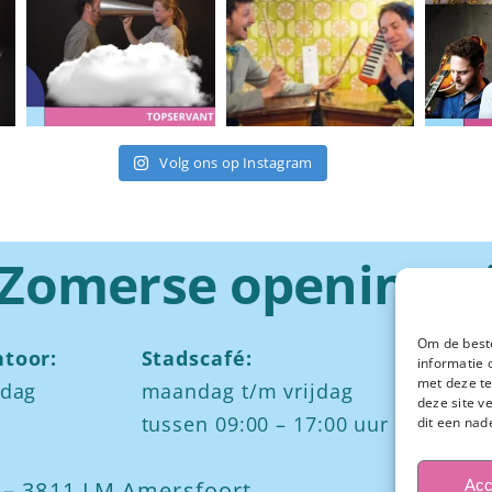
Volg ons op Instagram
Zomerse openingst
Om de beste
toor:
Stadscafé:
Za
informatie 
met deze te
jdag
maandag t/m vrijdag
Ied
deze site v
tussen 09:00 – 17:00 uur
och
dit een nad
mid
Acc
7 – 3811 LM Amersfoort
av