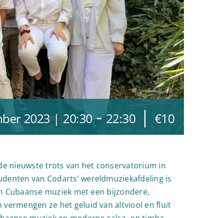
-
|
ber 2023 | 20:30
22:30
€10
de nieuwste trots van het conservatorium in
udenten van Codarts’ wereldmuziekafdeling is
len Cubaanse muziek met een bijzondere,
vermengen ze het geluid van altviool en fluit
Cubaanse muziek en moderne salsa- en timba-