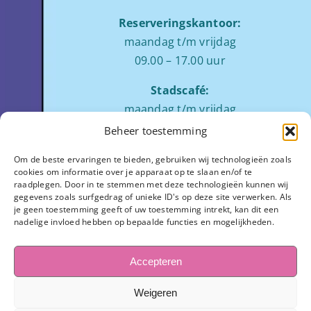
Reserveringskantoor:
maandag t/m vrijdag
09.00 – 17.00 uur
Stadscafé:
maandag t/m vrijdag
tussen 09:00 – 17:00 uur
Beheer toestemming
Zaalverhuur:
Om de beste ervaringen te bieden, gebruiken wij technologieën zoals
cookies om informatie over je apparaat op te slaan en/of te
ochtend: 08.00 tot 12.00
raadplegen. Door in te stemmen met deze technologieën kunnen wij
middag: 13.00 tot 17.00
gegevens zoals surfgedrag of unieke ID's op deze site verwerken. Als
je geen toestemming geeft of uw toestemming intrekt, kan dit een
avond:
op aanvraag
nadelige invloed hebben op bepaalde functies en mogelijkheden.
Stadhuisplein 7
3811 LM Amersfoort
Accepteren
033-445 1654
Weigeren
info@observant.nl