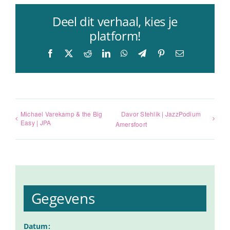
Deel dit verhaal, kies je
platform!
Facebook
X
Reddit
LinkedIn
WhatsApp
Telegram
Pinterest
E-
mail
Michael Varekamp & the Big
⁠Davor Stehlik | JazzPodium
Easy | JPA
Amersfoort
Gegevens
Datum: