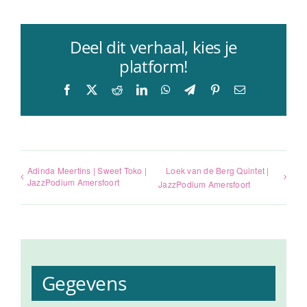
Deel dit verhaal, kies je
platform!
Facebook
X
Reddit
LinkedIn
WhatsApp
Telegram
Pinterest
E-
mail
Adinda Meertins | Sweet Toko |
Loek van de Berg Quintet |
JazzPodium Amersfoort
JazzPodium Amersfoort
Gegevens