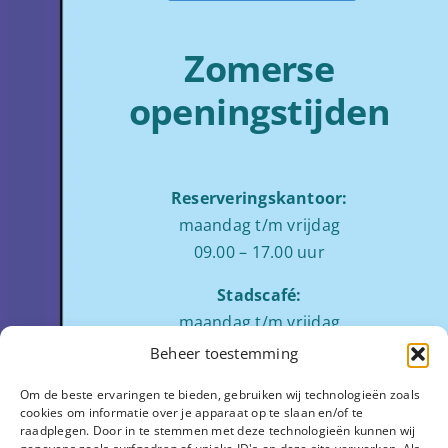
Zomerse
openingstijden
Reserveringskantoor:
maandag t/m vrijdag
09.00 – 17.00 uur
Stadscafé:
maandag t/m vrijdag
tussen 09:00 – 17:00 uur
Beheer toestemming
Zaalverhuur:
Om de beste ervaringen te bieden, gebruiken wij technologieën zoals
cookies om informatie over je apparaat op te slaan en/of te
ochtend: 08.00 tot 12.00
raadplegen. Door in te stemmen met deze technologieën kunnen wij
middag: 13.00 tot 17.00