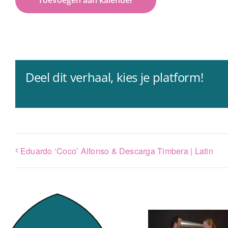
Deel dit verhaal, kies je platform!
Eduardo ‘Coco’ Alfonso & Descarga Timbera | Latin