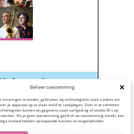
ijden
☀️
Beheer toestemming
 ervaringen te bieden, gebruiken wij technologieën zoals cookies om
alverhuur:
over je apparaat op te slaan en/of te raadplegen. Door in te stemmen
chnologieën kunnen wij gegevens zoals surfgedrag of unieke ID's op
ere dag
erwerken. Als je geen toestemming geeft of uw toestemming intrekt, kan
tend: 08.00 tot 12.00
elige invloed hebben op bepaalde functies en mogelijkheden.
dag: 13.00 tot 17.00