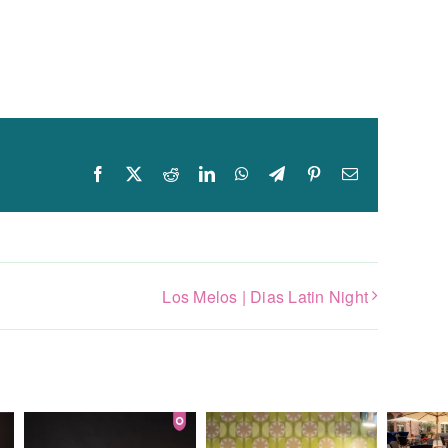
Facebook
X
Reddit
LinkedIn
WhatsApp
Telegram
Pinterest
E-
mail
Los Melos | Dias Latin Night