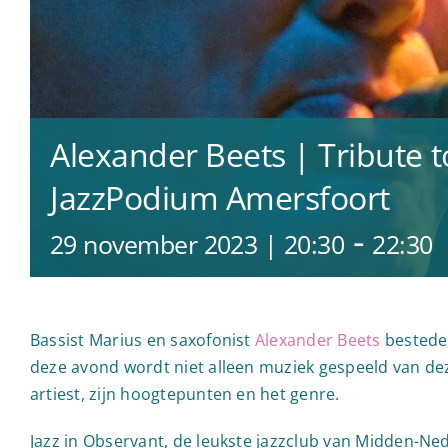
Alexander Beets | Tribute 
JazzPodium Amersfoort
-
29 november 2023 | 20:30
22:30
Bassist Marius en saxofonist
Alexander Beets
besteden
deze avond wordt niet alleen muziek gespeeld van dez
artiest, zijn hoogtepunten en het genre.
Jazz in Observant, de leukste jazzclub van Midden-Ned