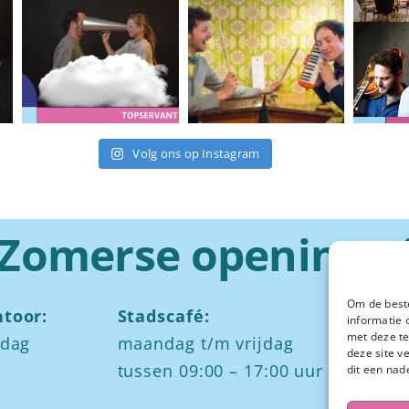
Volg ons op Instagram
Zomerse openingst
Om de beste
toor:
Stadscafé:
Za
informatie 
met deze te
jdag
maandag t/m vrijdag
Ied
deze site v
tussen 09:00 – 17:00 uur
och
dit een nad
mid