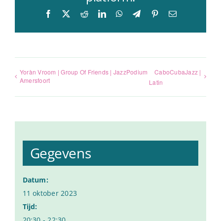
Facebook
X
Reddit
LinkedIn
WhatsApp
Telegram
Pinterest
E-
mail
Yoràn Vroom | Group Of Friends | JazzPodium
CaboCubaJazz |
Amersfoort
Latin
Gegevens
Datum:
11 oktober 2023
Tijd:
20:30 - 22:30