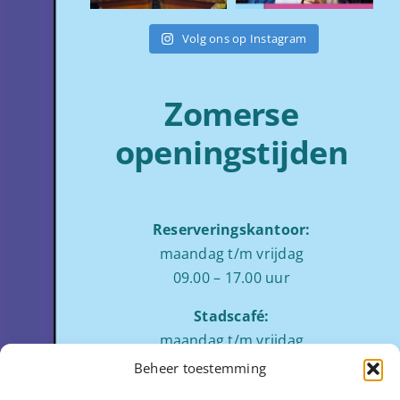
Volg ons op Instagram
Zomerse
openingstijden
Reserveringskantoor:
maandag t/m vrijdag
09.00 – 17.00 uur
Stadscafé:
maandag t/m vrijdag
tussen 09:00 – 17:00 uur
Beheer toestemming