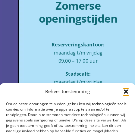
Zomerse
openingstijden
Reserveringskantoor:
maandag t/m vrijdag
09.00 – 17.00 uur
Stadscafé:
maandag t/m vrijdag
tussen 09:00 – 17:00 uur
Beheer toestemming
Zaalverhuur:
Om de beste ervaringen te bieden, gebruiken wij technologieën zoals
cookies om informatie over je apparaat op te slaan en/of te
ochtend: 08.00 tot 12.00
raadplegen. Door in te stemmen met deze technologieën kunnen wij
middag: 13.00 tot 17.00
gegevens zoals surfgedrag of unieke ID's op deze site verwerken. Als
je geen toestemming geeft of uw toestemming intrekt, kan dit een
avond:
op aanvraag
nadelige invloed hebben op bepaalde functies en mogelijkheden.