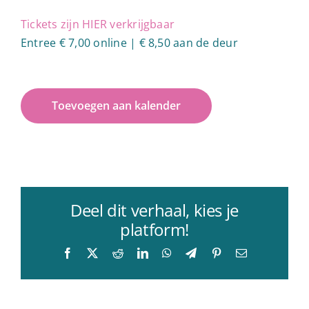
Tickets zijn HIER verkrijgbaar
Entree € 7,00 online | € 8,50 aan de deur
Toevoegen aan kalender
Deel dit verhaal, kies je
platform!
Facebook
X
Reddit
LinkedIn
WhatsApp
Telegram
Pinterest
E-
mail