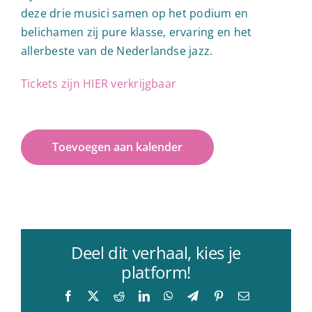
deze drie musici samen op het podium en
belichamen zij pure klasse, ervaring en het
allerbeste van de Nederlandse jazz.
Tickets zijn HIER verkrijgbaar
Toevoegen aan kalender
Deel dit verhaal, kies je
platform!
Facebook
X
Reddit
LinkedIn
WhatsApp
Telegram
Pinterest
E-
mail