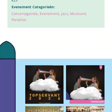
€25
Evenement Categorieën:
Concertagenda
,
Evenement
,
Jazz
,
Musicans
Paradise