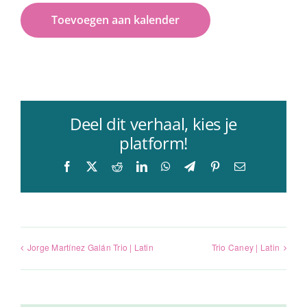
Toevoegen aan kalender
Deel dit verhaal, kies je
platform!
Facebook
X
Reddit
LinkedIn
WhatsApp
Telegram
Pinterest
E-
mail
Jorge Martínez Galán Trio | Latin
Trio Caney | Latin