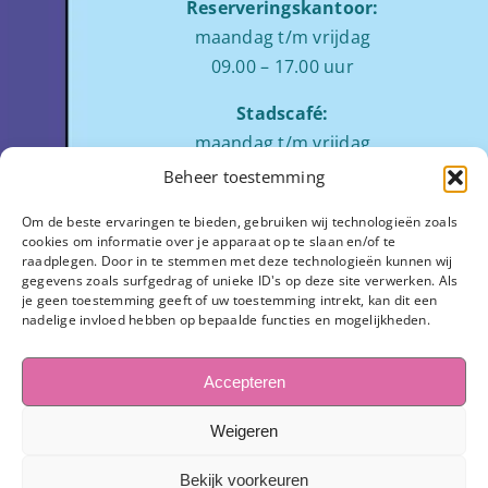
Reserveringskantoor:
maandag t/m vrijdag
09.00 – 17.00 uur
Stadscafé:
maandag t/m vrijdag
tussen 09:00 – 17:00 uur
Beheer toestemming
Zaalverhuur:
Om de beste ervaringen te bieden, gebruiken wij technologieën zoals
cookies om informatie over je apparaat op te slaan en/of te
ochtend: 08.00 tot 12.00
raadplegen. Door in te stemmen met deze technologieën kunnen wij
middag: 13.00 tot 17.00
gegevens zoals surfgedrag of unieke ID's op deze site verwerken. Als
je geen toestemming geeft of uw toestemming intrekt, kan dit een
avond:
op aanvraag
nadelige invloed hebben op bepaalde functies en mogelijkheden.
Stadhuisplein 7
3811 LM Amersfoort
Accepteren
033-445 1654
Weigeren
info@observant.nl
Bekijk voorkeuren