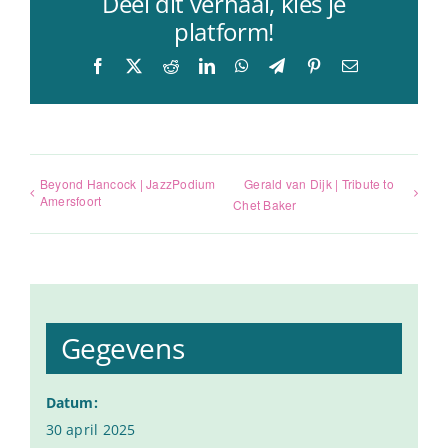
Deel dit verhaal, kies je
platform!
Facebook
X
Reddit
LinkedIn
WhatsApp
Telegram
Pinterest
E-
mail
Beyond Hancock | JazzPodium
Gerald van Dijk | Tribute to
Amersfoort
Chet Baker
Gegevens
Datum:
30 april 2025