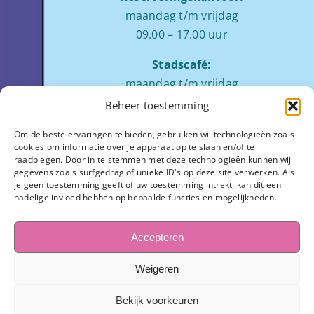
maandag t/m vrijdag
09.00 – 17.00 uur
Stadscafé:
maandag t/m vrijdag
tussen 09:00 – 17:00 uur
Beheer toestemming
Zaalverhuur:
Om de beste ervaringen te bieden, gebruiken wij technologieën zoals
cookies om informatie over je apparaat op te slaan en/of te
ochtend: 08.00 tot 12.00
raadplegen. Door in te stemmen met deze technologieën kunnen wij
middag: 13.00 tot 17.00
gegevens zoals surfgedrag of unieke ID's op deze site verwerken. Als
je geen toestemming geeft of uw toestemming intrekt, kan dit een
avond:
op aanvraag
nadelige invloed hebben op bepaalde functies en mogelijkheden.
Stadhuisplein 7
3811 LM Amersfoort
Accepteren
033-445 1654
Weigeren
info@observant.nl
Bekijk voorkeuren