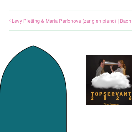
Levy Pletting & Maria Parfonova (zang en piano) | Bach