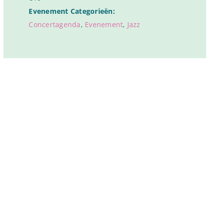
Evenement Categorieën:
Concertagenda
,
Evenement
,
Jazz