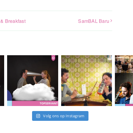
 & Breakfast
SamBAL Baru
Volg ons op Instagram