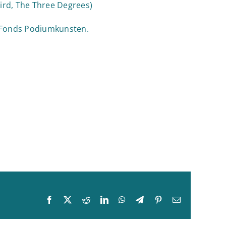
ird, The Three Degrees)
 Fonds Podiumkunsten.
Facebook
X
Reddit
LinkedIn
WhatsApp
Telegram
Pinterest
E-
mail