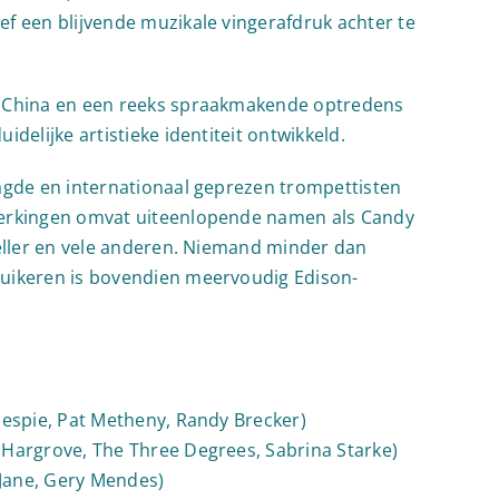
f een blijvende muzikale vingerafdruk achter te
r China en een reeks spraakmakende optredens
delijke artistieke identiteit ontwikkeld.
agde en internationaal geprezen trompettisten
werkingen omvat uiteenlopende namen als Candy
Weller en vele anderen. Niemand minder dan
Duikeren is bovendien meervoudig Edison-
lespie, Pat Metheny, Randy Brecker)
 Hargrove, The Three Degrees, Sabrina Starke)
Jane, Gery Mendes)