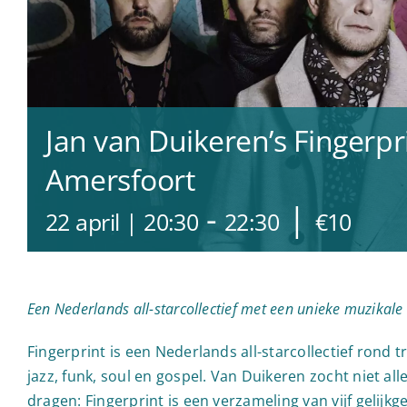
Jan van Duikeren’s Fingerpr
Amersfoort
-
|
22 april | 20:30
22:30
€10
Een Nederlands all-starcollectief met een unieke muzikale
Fingerprint is een Nederlands all-starcollectief rond 
jazz, funk, soul en gospel. Van Duikeren zocht niet all
dragen: Fingerprint is een verzameling van vijf gelijk