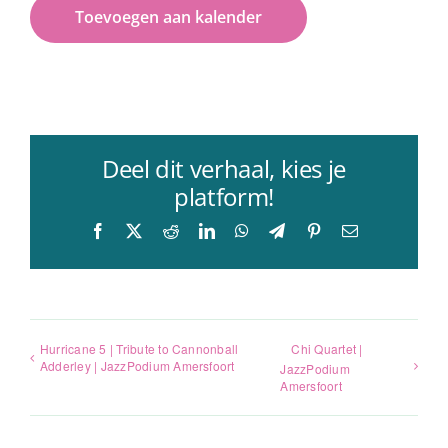
Toevoegen aan kalender
Deel dit verhaal, kies je
platform!
Facebook
X
Reddit
LinkedIn
WhatsApp
Telegram
Pinterest
E-
mail
Hurricane 5 | Tribute to Cannonball
Chi Quartet |
Adderley | JazzPodium Amersfoort
JazzPodium
Amersfoort