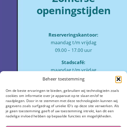
openingstijden
Reserveringskantoor:
maandag t/m vrijdag
09.00 – 17.00 uur
Stadscafé:
maandag t/m vrijdag
tussen 09:00 – 17:00 uur
Beheer toestemming
Zaalverhuur:
Om de beste ervaringen te bieden, gebruiken wij technologieën zoals
cookies om informatie over je apparaat op te slaan en/of te
ochtend: 08.00 tot 12.00
raadplegen. Door in te stemmen met deze technologieën kunnen wij
middag: 13.00 tot 17.00
gegevens zoals surfgedrag of unieke ID's op deze site verwerken. Als
je geen toestemming geeft of uw toestemming intrekt, kan dit een
avond:
op aanvraag
nadelige invloed hebben op bepaalde functies en mogelijkheden.
Stadhuisplein 7