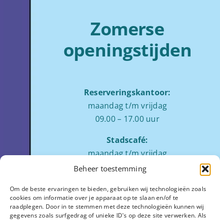
Zomerse
openingstijden
Reserveringskantoor:
maandag t/m vrijdag
09.00 – 17.00 uur
Stadscafé:
maandag t/m vrijdag
tussen 09:00 – 17:00 uur
Beheer toestemming
Zaalverhuur:
Om de beste ervaringen te bieden, gebruiken wij technologieën zoals
cookies om informatie over je apparaat op te slaan en/of te
ochtend: 08.00 tot 12.00
raadplegen. Door in te stemmen met deze technologieën kunnen wij
middag: 13.00 tot 17.00
gegevens zoals surfgedrag of unieke ID's op deze site verwerken. Als