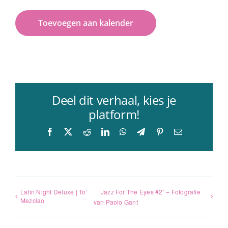
Toevoegen aan kalender
Deel dit verhaal, kies je
platform!
Facebook
X
Reddit
LinkedIn
WhatsApp
Telegram
Pinterest
E-
mail
Latin Night Deluxe | To’
‘Jazz For The Eyes #2’ – Fotografie
Mezclao
van Paolo Gant