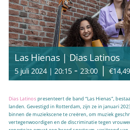
Las Hienas | Dias Latinos
-
|
5 juli 2024 | 20:15
23:00
€14,4
Dias Latinos
presenteert de band “Las Hienas”, bestaan
landen. Gevestigd in Rotterdam, zijn ze in januari 20
binnen de muziekscene te creëren, om muziek gesch
vertegenwoordigen en de discriminatie tegen vrouw
repertoire omvat een breed spectrum, variërend van