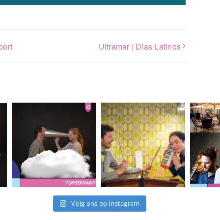
oort
Ultramar | Dias Latinos
Volg ons op Instagram