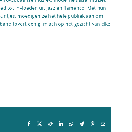
bied tot invloeden uit jazz en flamenco. Met hun
euntjes, moedigen ze het hele publiek aan om
and tovert een glimlach op het gezicht van elke
Facebook
X
Reddit
LinkedIn
WhatsApp
Telegram
Pinterest
E-
mail