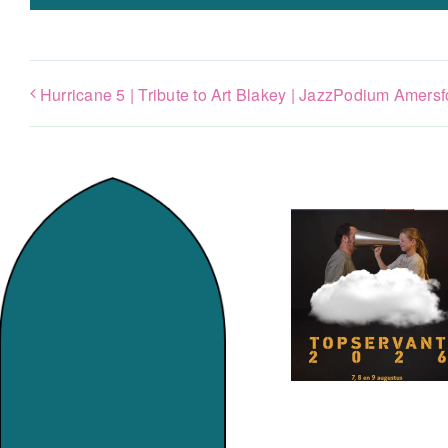
Hurricane 5 | Tribute to Art Blakey | JazzPodium Amersf