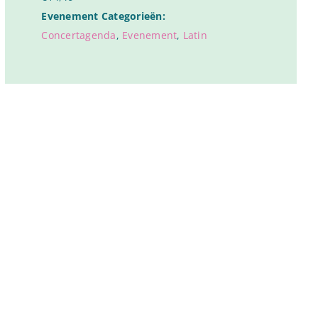
Evenement Categorieën:
Concertagenda
,
Evenement
,
Latin