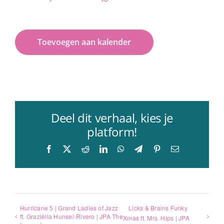
Toevoegen aan kalender
Deel dit verhaal, kies je
platform!
Facebook
X
Reddit
LinkedIn
WhatsApp
Telegram
Pinterest
E-
mail
Hurricane 5 | Grand Ladies of Jazz
Licks & Brains Funky
ft. Graziëlla Hunsel-Rivero | JPA The
Xmas ft. Mrs. Hips | JPA