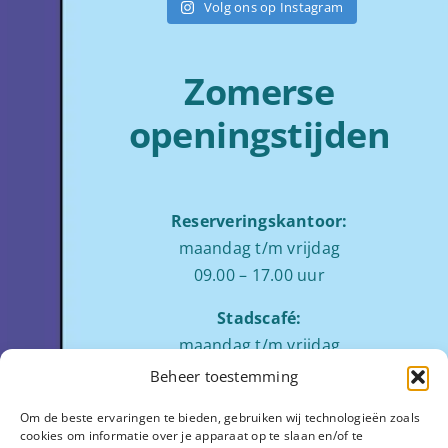
Volg ons op Instagram
Zomerse
openingstijden
Reserveringskantoor:
maandag t/m vrijdag
09.00 – 17.00 uur
Stadscafé:
maandag t/m vrijdag
tussen 09:00 – 17:00 uur
Beheer toestemming
Zaalverhuur:
Om de beste ervaringen te bieden, gebruiken wij technologieën zoals
cookies om informatie over je apparaat op te slaan en/of te
ochtend: 08.00 tot 12.00