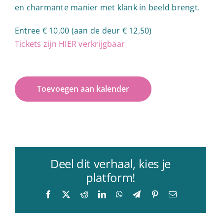
en charmante manier met klank in beeld brengt.
Entree € 10,00 (aan de deur € 12,50)
Tickets zijn HIER verkrijgbaar
Toevoegen aan kalender
Deel dit verhaal, kies je
platform!
Facebook
X
Reddit
LinkedIn
WhatsApp
Telegram
Pinterest
E-
mail