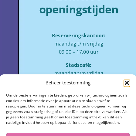
openingstijden
Reserveringskantoor:
maandag t/m vrijdag
09.00 – 17.00 uur
Stadscafé:
maandag t/m vrijdag
tussen 09:00 – 17:00 uur
Beheer toestemming
Zaalverhuur:
Om de beste ervaringen te bieden, gebruiken wij technologieën zoals
cookies om informatie over je apparaat op te slaan en/of te
ochtend: 08.00 tot 12.00
raadplegen. Door in te stemmen met deze technologieën kunnen wij
middag: 13.00 tot 17.00
gegevens zoals surfgedrag of unieke ID's op deze site verwerken. Als
je geen toestemming geeft of uw toestemming intrekt, kan dit een
avond:
op aanvraag
nadelige invloed hebben op bepaalde functies en mogelijkheden.
Stadhuisplein 7