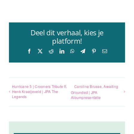
Deel dit verhaal, kies je
platform!
Facebook
X
Reddit
LinkedIn
WhatsApp
Telegram
Pinterest
E-
mail
Hurricane 5 | Crooners Tribute ft.
Carolina Brusse, Awaiting
Henk Kraaijeveld | JPA The
Grounded | JPA
Legends
Albumpresentatie