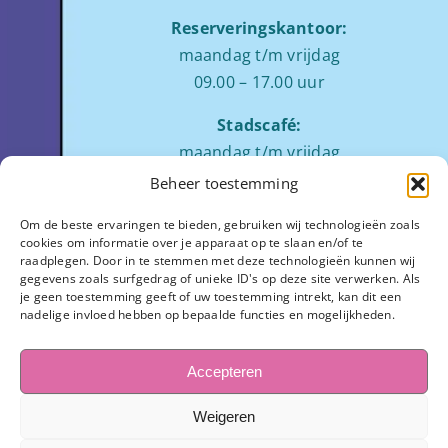
Reserveringskantoor:
maandag t/m vrijdag
09.00 – 17.00 uur
Stadscafé:
maandag t/m vrijdag
tussen 09:00 – 17:00 uur
Beheer toestemming
Zaalverhuur:
Om de beste ervaringen te bieden, gebruiken wij technologieën zoals
cookies om informatie over je apparaat op te slaan en/of te
ochtend: 08.00 tot 12.00
raadplegen. Door in te stemmen met deze technologieën kunnen wij
middag: 13.00 tot 17.00
gegevens zoals surfgedrag of unieke ID's op deze site verwerken. Als
je geen toestemming geeft of uw toestemming intrekt, kan dit een
avond:
op aanvraag
nadelige invloed hebben op bepaalde functies en mogelijkheden.
Stadhuisplein 7
3811 LM Amersfoort
Accepteren
033-445 1654
Weigeren
info@observant.nl