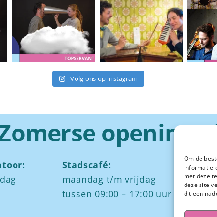
Volg ons op Instagram
Zomerse openingst
Om de beste
toor:
Stadscafé:
Za
informatie 
met deze te
jdag
maandag t/m vrijdag
Ied
deze site v
tussen 09:00 – 17:00 uur
och
dit een nad
mid