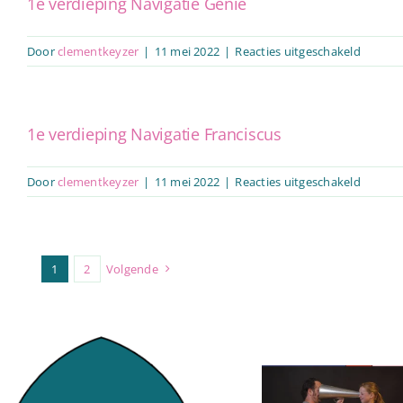
1e verdieping Navigatie Genie
voor
Door
clementkeyzer
|
11 mei 2022
|
Reacties uitgeschakeld
1e
verdiep
Navigat
Genie
1e verdieping Navigatie Franciscus
voor
Door
clementkeyzer
|
11 mei 2022
|
Reacties uitgeschakeld
1e
verdiep
Navigat
Francis
1
2
Volgende