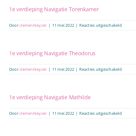
Navigat
HP
1e verdieping Navigatie Torenkamer
voor
Door
clementkeyzer
|
11 mei 2022
|
Reacties uitgeschakeld
1e
verdiep
Navigat
Torenk
1e verdieping Navigatie Theodorus
voor
Door
clementkeyzer
|
11 mei 2022
|
Reacties uitgeschakeld
1e
verdiep
Navigat
Theodo
1e verdieping Navigatie Mathilde
voor
Door
clementkeyzer
|
11 mei 2022
|
Reacties uitgeschakeld
1e
verdiep
Navigat