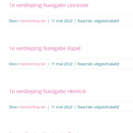
Mathild
1e verdieping Navigatie Leicester
voor
Door
clementkeyzer
|
11 mei 2022
|
Reacties uitgeschakeld
1e
verdiep
Navigat
Leicest
1e verdieping Navigatie Kapel
voor
Door
clementkeyzer
|
11 mei 2022
|
Reacties uitgeschakeld
1e
verdiep
Navigat
Kapel
1e verdieping Navigatie Henrick
voor
Door
clementkeyzer
|
11 mei 2022
|
Reacties uitgeschakeld
1e
verdiep
Navigat
Henrick