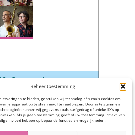
ijden
☀️
Beheer toestemming
 ervaringen te bieden, gebruiken wij technologieën zoals cookies om
alverhuur:
over je apparaat op te slaan en/of te raadplegen. Door in te stemmen
chnologieën kunnen wij gegevens zoals surfgedrag of unieke ID's op
ere dag
erwerken. Als je geen toestemming geeft of uw toestemming intrekt, kan
tend: 08.00 tot 12.00
elige invloed hebben op bepaalde functies en mogelijkheden.
dag: 13.00 tot 17.00