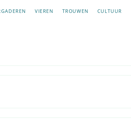
RGADEREN
VIEREN
TROUWEN
CULTUUR
ing
ie