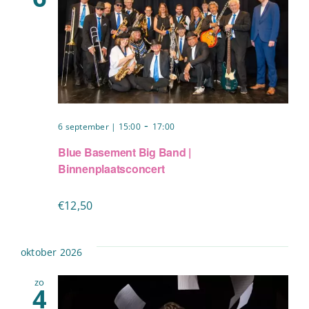
-
6 september | 15:00
17:00
Blue Basement Big Band |
Binnenplaatsconcert
€12,50
oktober 2026
zo
4