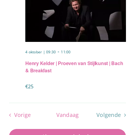
-
4 oktober | 09:30
11:00
Henry Kelder | Proeven van Stijlkunst | Bach
& Breakfast
€25
Evenementen
Vorige
Vandaag
Volgende
Evenemen