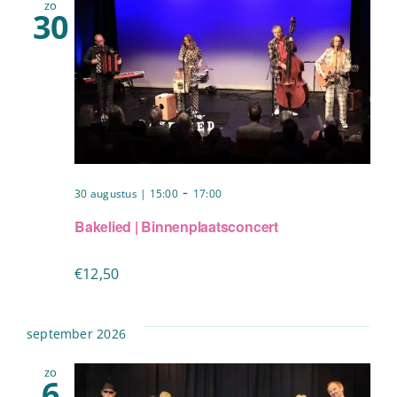
zo
30
-
30 augustus | 15:00
17:00
Bakelied | Binnenplaatsconcert
€12,50
september 2026
zo
6