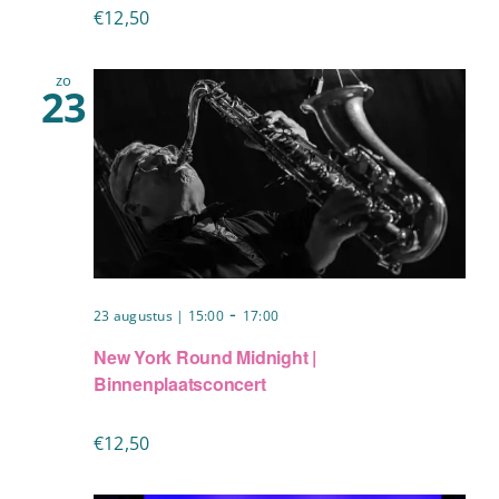
€12,50
zo
23
-
23 augustus | 15:00
17:00
New York Round Midnight |
Binnenplaatsconcert
€12,50