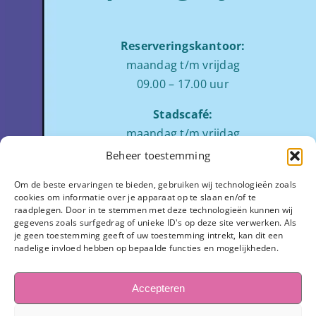
Reserveringskantoor:
maandag t/m vrijdag
09.00 – 17.00 uur
Stadscafé:
maandag t/m vrijdag
tussen 09:00 – 17:00 uur
Beheer toestemming
Zaalverhuur:
Om de beste ervaringen te bieden, gebruiken wij technologieën zoals
cookies om informatie over je apparaat op te slaan en/of te
ochtend: 08.00 tot 12.00
raadplegen. Door in te stemmen met deze technologieën kunnen wij
middag: 13.00 tot 17.00
gegevens zoals surfgedrag of unieke ID's op deze site verwerken. Als
je geen toestemming geeft of uw toestemming intrekt, kan dit een
avond:
op aanvraag
nadelige invloed hebben op bepaalde functies en mogelijkheden.
Stadhuisplein 7
3811 LM Amersfoort
Accepteren
033-445 1654