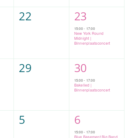
0
1
22
23
enten,
evenementen,
evenement,
15:00
-
17:00
New York Round
Midnight |
Binnenplaatsconcert
0
1
29
30
enten,
evenementen,
evenement,
15:00
-
17:00
Bakelied |
Binnenplaatsconcert
0
1
5
6
enten,
evenementen,
evenement,
15:00
-
17:00
Blue Basement Big Band