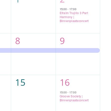
enten,
evenementen,
evenement,
15:00
-
17:00
Efraïm Trujillo 3 Part
Harmony |
Binnenplaatsconcert
1
1
8
9
ent,
evenement,
evenement,
0
1
15
16
enten,
evenementen,
evenement,
15:00
-
17:00
Groove Society |
Binnenplaatsconcert