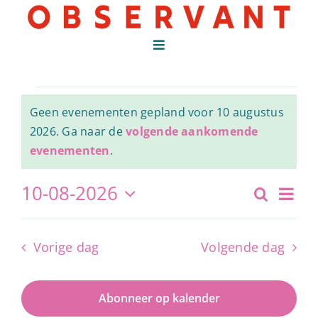
Ga
naar
inhoud
Toggle
Navigation
VERGADEREN
Evenementen
VIEREN
Geen evenementen gepland voor 10 augustus
2026. Ga naar de
volgende aankomende
TROUWEN
Bericht
in
evenementen
.
CULTUUR
Ev
10-08-2026
GRAND CAFE
Zoeken
Eve
10
Dag
Selecteer
we
WERKEN BIJ
een
Zoe
datum.
Vorige dag
Volgende dag
na
OVER ONS
augustus
en
Abonneer op kalender