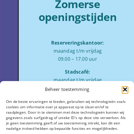
Zomerse
openingstijden
Reserveringskantoor:
maandag t/m vrijdag
09.00 – 17.00 uur
Stadscafé:
maandag t/m vrijdag
tussen 09:00 – 17:00 uur
Beheer toestemming
Zaalverhuur:
Om de beste ervaringen te bieden, gebruiken wij technologieën zoals
cookies om informatie over je apparaat op te slaan en/of te
ochtend: 08.00 tot 12.00
raadplegen. Door in te stemmen met deze technologieën kunnen wij
middag: 13.00 tot 17.00
gegevens zoals surfgedrag of unieke ID's op deze site verwerken. Als
je geen toestemming geeft of uw toestemming intrekt, kan dit een
avond:
op aanvraag
nadelige invloed hebben op bepaalde functies en mogelijkheden.