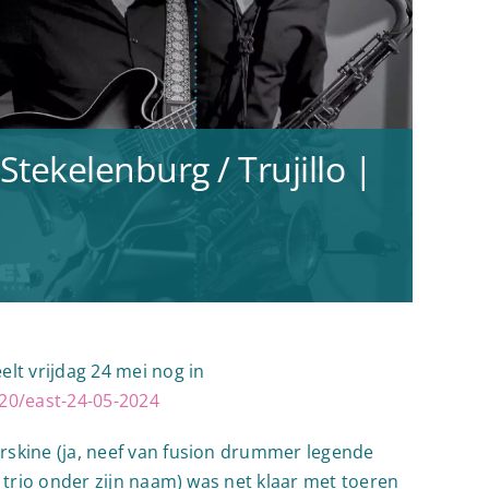
Stekelenburg / Trujillo |
lt vrijdag 24 mei nog in
20/east-24-05-2024
rskine (ja, neef van fusion drummer legende
t trio onder zijn naam) was net klaar met toeren