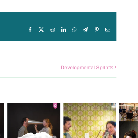
Facebook
X
Reddit
LinkedIn
WhatsApp
Telegram
Pinterest
E-
mail
Developmental Sprint®