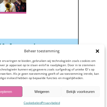
ijden
☀️
Beheer toestemming
 ervaringen te bieden, gebruiken wij technologieën zoals cookies om
alverhuur:
over je apparaat op te slaan en/of te raadplegen. Door in te stemmen
chnologieën kunnen wij gegevens zoals surfgedrag of unieke ID's op
ere dag
erwerken. Als je geen toestemming geeft of uw toestemming intrekt, kan
tend: 08.00 tot 12.00
elige invloed hebben op bepaalde functies en mogelijkheden.
dag: 13.00 tot 17.00
epteren
Weigeren
Bekijk voorkeuren
ond:
op aanvraag
Cookiebeleid
Privacybeleid