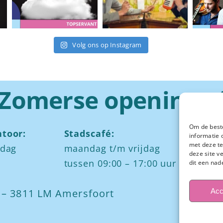
Volg ons op Instagram
Zomerse openingst
Om de beste
toor:
Stadscafé:
Za
informatie 
met deze te
jdag
maandag t/m vrijdag
Ied
deze site v
tussen 09:00 – 17:00 uur
och
dit een nad
mid
Acc
7 – 3811 LM Amersfoort
av