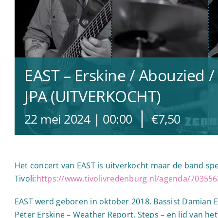
EAST – Erskine / Abouzied / 
JPA (UITVERKOCHT)
|
22 mei 2024 | 00:00
€7,50
Het concert van EAST is uitverkocht maar de band spee
Tivoli:
https://www.tivolivredenburg.nl/agenda/703556
EAST werd geboren in oktober 2018. Bassist Damian E
Peter Erskine – Weather Report, Steps – en lid van he