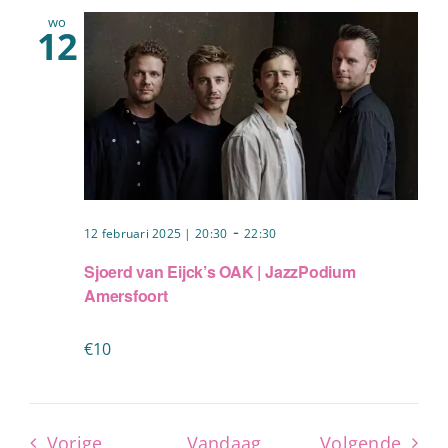
wo
12
-
12 februari 2025 | 20:30
22:30
Sjoerd van Eijck’s OAK | JazzPodium
Amersfoort
€10
Evenementen
Even
Vorige
Vandaag
Volgende