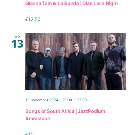
Gianna Tam & La Banda | Dias Latin Night
€12,50
wo
13
-
13 november 2024 | 20:30
22:30
Songs of South Africa | JazzPodium
Amersfoort
€10