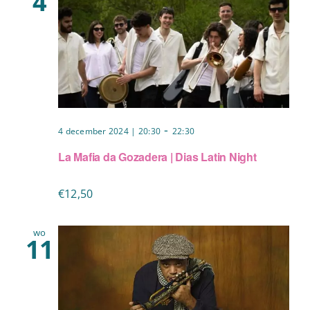
4
-
4 december 2024 | 20:30
22:30
La Mafia da Gozadera | Dias Latin Night
€12,50
wo
11