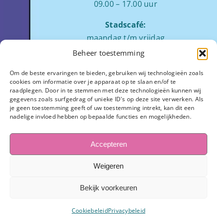
09.00 – 17.00 uur
Stadscafé:
maandag t/m vrijdag
tussen 09:00 – 17:00 uur
Beheer toestemming
Zaalverhuur:
Om de beste ervaringen te bieden, gebruiken wij technologieën zoals
cookies om informatie over je apparaat op te slaan en/of te
ochtend: 08.00 tot 12.00
raadplegen. Door in te stemmen met deze technologieën kunnen wij
middag: 13.00 tot 17.00
gegevens zoals surfgedrag of unieke ID's op deze site verwerken. Als
je geen toestemming geeft of uw toestemming intrekt, kan dit een
avond:
op aanvraag
nadelige invloed hebben op bepaalde functies en mogelijkheden.
Stadhuisplein 7
3811 LM Amersfoort
Accepteren
033-445 1654
Weigeren
info@observant.nl
Bekijk voorkeuren
Cookiebeleid (EU)
–
Privacybeleid
Cookiebeleid
Privacybeleid