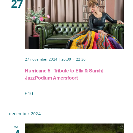
27
-
27 november 2024 | 20:30
22:30
Hurricane 5 | Tribute to Ella & Sarah|
JazzPodium Amersfoort
€10
december 2024
wo