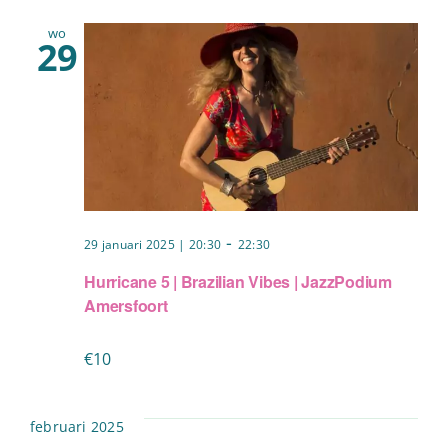
wo
29
-
29 januari 2025 | 20:30
22:30
Hurricane 5 | Brazilian Vibes | JazzPodium
Amersfoort
€10
februari 2025