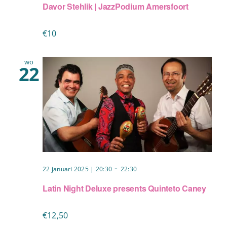
⁠Davor Stehlik | JazzPodium Amersfoort
€10
wo
22
-
22 januari 2025 | 20:30
22:30
Latin Night Deluxe presents Quinteto Caney
€12,50